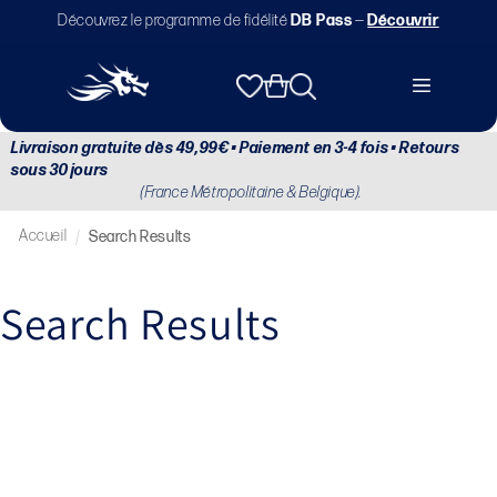
et
Découvrez le programme de fidélité
DB Pass
—
Découvrir
passer
au
contenu
Panier
Livraison gratuite dès 49,99€ • Paiement en 3-4 fois • Retours
sous 30 jours
(France Métropolitaine & Belgique).
Accueil
/
Search Results
Search Results