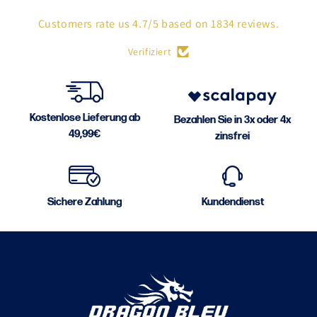
SKU : ADISBAC01
Customers rate us 4.7/5 based on 1834 reviews.
Verifiziert
Kostenlose Lieferung ab
Bezahlen Sie in 3x oder 4x
49,99€
zinsfrei
Sichere Zahlung
Kundendienst