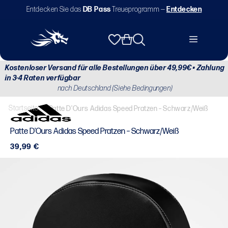
Direkt
Entdecken Sie das
DB Pass
Treueprogramm —
Entdecken
zum
Inhalt
Warenkorb
Kostenloser Versand für alle Bestellungen über 49,99€ • Zahlung
in 3-4 Raten verfügbar
nach Deutschland (Siehe Bedingungen)
Startseite
/
Patte D'Ours Adidas Speed Pratzen – Schwarz/Weiß
Patte D'Ours Adidas Speed Pratzen – Schwarz/Weiß
Normaler
39,99 €
Preis