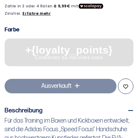
Modal
öffnen
Farbe
+{loyalty_points}
Connectez ou inscrivez-vous
Ausverkauft
Beschreibung
Für das Training im Boxen und Kickboxen entwickelt,
Für das Training im Boxen und Kickboxen entwickelt,
sind die Adidas Focus „Speed Focus“ Handschuhe
sind die Adidas Focus „Speed Focus“ Handschuhe
aus hochwertigem Kunstleder gefertigt. Die EVA-
aus hochwertigem Kunstleder gefertigt. Die EVA-