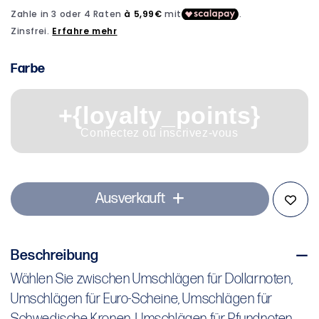
Modal
öffnen
Farbe
+{loyalty_points}
Connectez ou inscrivez-vous
Ausverkauft
Beschreibung
Wählen Sie zwischen Umschlägen für Dollarnoten,
Wählen Sie zwischen Umschlägen für Dollarnoten,
Umschlägen für Euro-Scheine, Umschlägen für
Umschlägen für Euro-Scheine, Umschlägen für
Schwedische Kronen, Umschlägen für Pfundnoten,
Schwedische Kronen, Umschlägen für Pfundnoten,