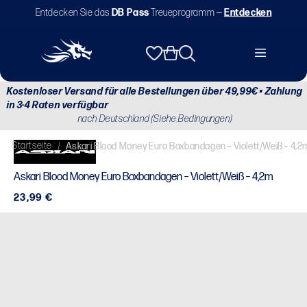
Direkt
Entdecken Sie das
DB Pass
Treueprogramm —
Entdecken
zum
Inhalt
Warenkorb
Kostenloser Versand für alle Bestellungen über 49,99€ • Zahlung
in 3-4 Raten verfügbar
nach Deutschland (Siehe Bedingungen)
Startseite
/
Askari Blood Money Euro Boxbandagen – Violett/Weiß – 4,2
Askari Blood Money Euro Boxbandagen – Violett/Weiß – 4,2m
Normaler
23,99 €
Preis