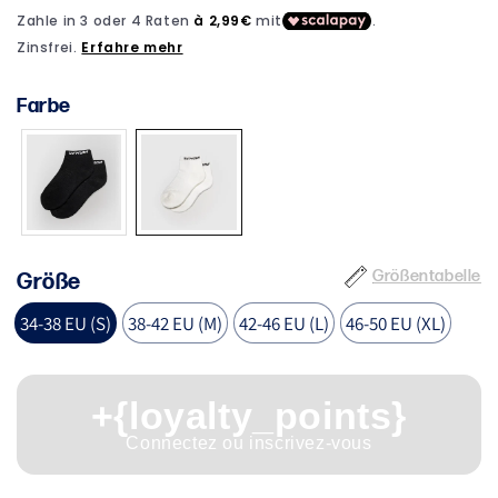
Farbe
Größentabelle
Größe
34-38 EU (S)
38-42 EU (M)
42-46 EU (L)
46-50 EU (XL)
+{loyalty_points}
Connectez ou inscrivez-vous