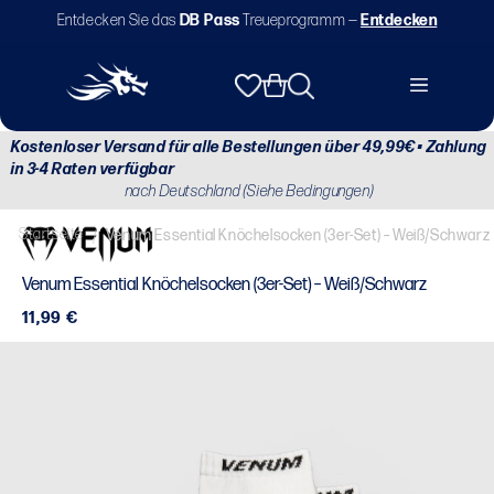
Direkt
Entdecken Sie das
DB Pass
Treueprogramm —
Entdecken
zum
Inhalt
Warenkorb
Kostenloser Versand für alle Bestellungen über 49,99€ • Zahlung
in 3-4 Raten verfügbar
nach Deutschland (Siehe Bedingungen)
Startseite
/
Venum Essential Knöchelsocken (3er-Set) – Weiß/Schwarz
Venum Essential Knöchelsocken (3er-Set) – Weiß/Schwarz
Normaler
11,99 €
Preis