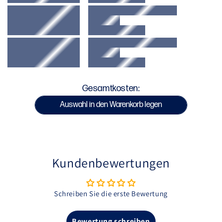
Design: Perfekter Sublimationsdruck für ein
unveränderliches Design, das nicht verblasst
Passform: Kordelzug und elastischer Bund für eine
individuelle und präzise Anpassung
Schlitze: Mit seitlichen Schlitzen ausgestattet, um
den Bewegungsumfang zu maximieren
Gesamtkosten:
SKU : W25FMSEAW-RED
Auswahl in den Warenkorb legen
Kundenbewertungen
Schreiben Sie die erste Bewertung
Bewertung schreiben