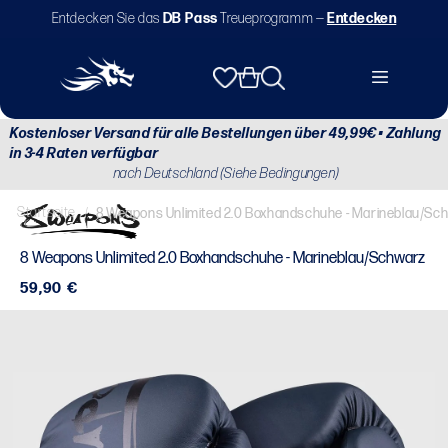
Direkt
Entdecken Sie das
DB Pass
Treueprogramm —
Entdecken
zum
Inhalt
Warenkorb
Kostenloser Versand für alle Bestellungen über 49,99€ • Zahlung
in 3-4 Raten verfügbar
nach Deutschland (Siehe Bedingungen)
Startseite
/
8 Weapons Unlimited 2.0 Boxhandschuhe - Marineblau/Sc
8 Weapons Unlimited 2.0 Boxhandschuhe - Marineblau/Schwarz
Normaler
59,90 €
Preis