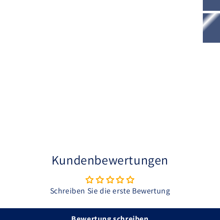
i
A
H
p
V
W
g
o
E
S
Kundenbewertungen
Schreiben Sie die erste Bewertung
Bewertung schreiben