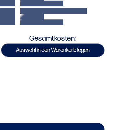
ntensivem Training
usgereiftes Verschlusssystem bietet
andgelenksunterstützung vergleichbar mit
rofessionellem Bandagen, minimiert
erletzungsrisiko bei starken Schlägen
Gesamtkosten:
eiches, atmungsaktives Innenfutter sorgt für
anztägigen Komfort bei langen Trainingseinheiten
Auswahl in den Warenkorb legen
hne Reizungen
legantes Design mit markantem Hit N Move Logo
KU : HNM-A3