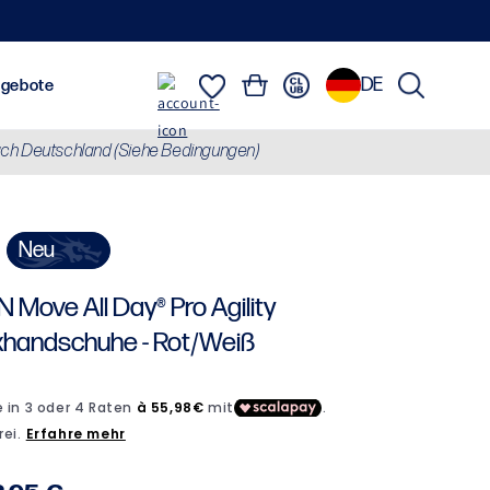
DE
Einloggen
Warenkorb
usrüstung
Marken
Angebote
ch Deutschland (Siehe Bedingungen)
Sweatshirts, Jacken & Daunenjacken
Alles anzeigen
Brasilianisc
neu
 N Move All Day® Pro Agility
handschuhe - Rot/Weiß