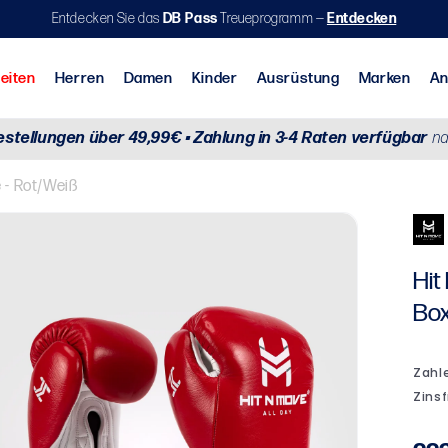
Entdecken Sie das
DB Pass
Treueprogramm —
Entdecken
Neuheiten
Herren
Damen
Kinder
A
estellungen über 49,99€ • Zahlung in 3-4 Raten verfügbar
na
aining & Cross Training
Aktionen nach Sportart
Brasilianisches Jiu-Jitsu (BJJ)
 - Rot/Weiß
Hit
Box