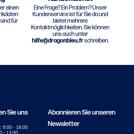
er einen
Eine Frage? Ein Problem? Unser
ankdaten
Kundenservice ist für Sie da und
sind für
bietet mehrere
Kontaktmöglichkeiten. Sie können
uns auch unter
hilfe@dragonbleu.fr
schreiben.
en Sie uns
Abonnieren Sie unseren
Newsletter
: 9:00 - 18:00
0 - 13:00