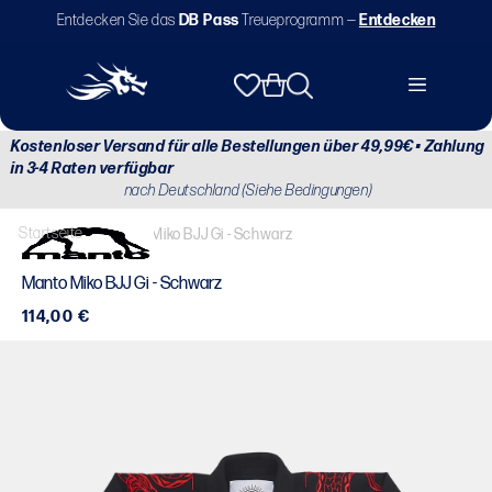
Direkt
Entdecken Sie das
DB Pass
Treueprogramm —
Entdecken
zum
Inhalt
Warenkorb
Kostenloser Versand für alle Bestellungen über 49,99€ • Zahlung
in 3-4 Raten verfügbar
nach Deutschland (Siehe Bedingungen)
Startseite
/
Manto Miko BJJ Gi - Schwarz
Manto Miko BJJ Gi - Schwarz
Normaler
114,00 €
Preis