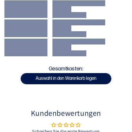
Komfort und Sicherheit: Ausgestattet mit
verstärkten Nähten und einem mit schnell
trocknendem EVA-Schaum gepolsterten Kragen
SKU : MNG991-BLK
Gesamtkosten:
Auswahl in den Warenkorb legen
Kundenbewertungen
Schreiben Sie die erste Bewertung