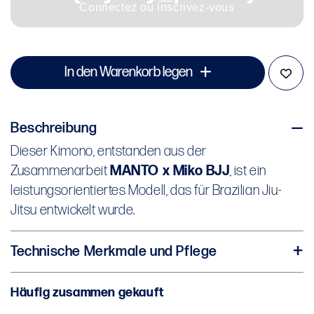
Connectez ou inscrivez-vous
In den Warenkorb legen
Beschreibung
Dieser Kimono, entstanden aus der
Zusammenarbeit
MANTO x Miko BJJ
, ist ein
leistungsorientiertes Modell, das für Brazilian Jiu-
Jitsu entwickelt wurde.
Technische Merkmale und Pflege
Jacke: Hergestellt aus Pearl-Weave-Gewebe (450
Häufig zusammen gekauft
gsm) für hohe Widerstandsfähigkeit
Hose: Aus 10 oz Baumwoll-Twill gefertigt