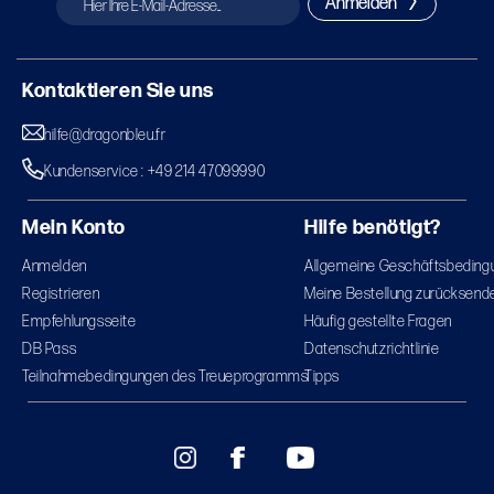
Anmelden
Kontaktieren Sie uns
hilfe@dragonbleu.fr
Kundenservice : +49 214 47099990
Mein Konto
Hilfe benötigt?
Anmelden
Allgemeine Geschäftsbeding
Registrieren
Meine Bestellung zurücksend
Empfehlungsseite
Häufig gestellte Fragen
DB Pass
Datenschutzrichtlinie
Teilnahmebedingungen des Treueprogramms
Tipps