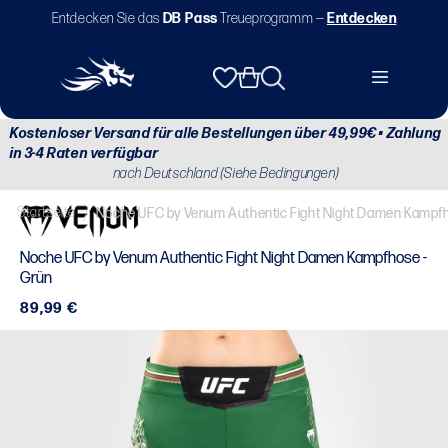
Direkt
Entdecken Sie das
DB Pass
Treueprogramm —
Entdecken
zum
Inhalt
Warenkorb
Kostenloser Versand für alle Bestellungen über 49,99€ • Zahlung
in 3-4 Raten verfügbar
nach Deutschland (Siehe Bedingungen)
Startseite
/
Noche UFC by Venum Authentic Fight Night Damen Kampfh
Noche UFC by Venum Authentic Fight Night Damen Kampfhose -
Grün
Normaler
89,99 €
Preis