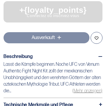
+{loyalty_points}
Connectez ou inscrivez-vous
Ausverkauft
Beschreibung
Lasst die Kämpfe beginnen. Noche UFC von Venum
Lasst die Kämpfe beginnen. Noche UFC von Venum
Authentic Fight Night Kit zollt der mexikanischen
Authentic Fight Night Kit zollt der mexikanischen
Unabhängigkeit und den verehrten Göttern der alten
Unabhängigkeit und den verehrten Göttern der alten
aztekischen Mythologie Tribut. UFC-Athleten werden
aztekischen Mythologie Tribut. UFC-Athleten werden
die limitierte Kollektion während des einzigartigen
die...
(Mehr anzeigen)
Events, Noche UFC in der Sphere in Las Vegas,
tragen.
Technische Merkmale und Pflege