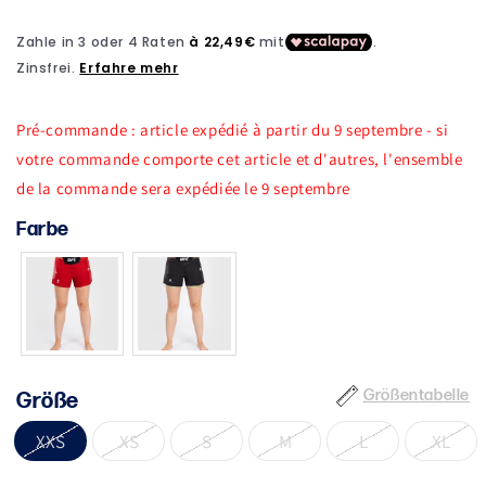
in
Modal
öffnen
Pré-commande : article expédié à partir du 9 septembre - si
votre commande comporte cet article et d'autres, l'ensemble
de la commande sera expédiée le 9 septembre
Farbe
Größentabelle
Größe
XXS
XS
S
M
L
XL