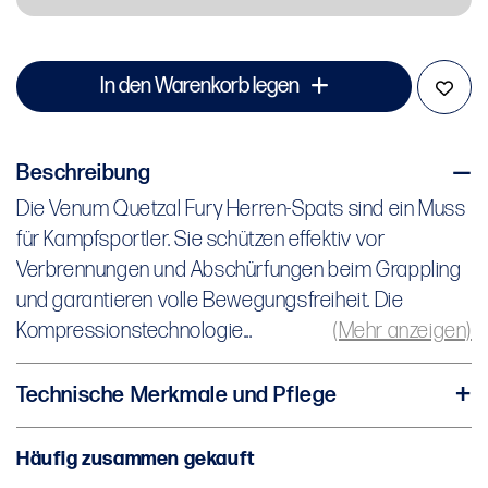
In den Warenkorb legen
Beschreibung
Die Venum Quetzal Fury Herren-Spats sind ein Muss
Die Venum Quetzal Fury Herren-Spats sind ein Muss
für Kampfsportler. Sie schützen effektiv vor
für Kampfsportler. Sie schützen effektiv vor
Verbrennungen und Abschürfungen beim Grappling
Verbrennungen und Abschürfungen beim Grappling
und garantieren volle Bewegungsfreiheit. Die
und garantieren volle Bewegungsfreiheit. Die
Kompressionstechnologie fördert die schnelle
Kompressionstechnologie...
(Mehr anzeigen)
Muskelregeneration. Ein elastischer Bund sorgt für
sicheren Halt und optimalen Sitz. Ideal für MMA, Jiu-
Technische Merkmale und Pflege
Jitsu oder andere Kampfsportarten - solo getragen
Material: 92 % Polyester - 8 % Elasthan
oder unter Shorts aus derselben Kollektion.
Häufig zusammen gekauft
Elastischer Bund