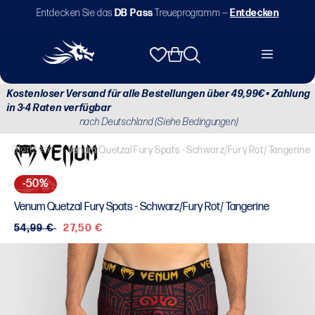
Direkt
Entdecken Sie das
DB Pass
Treueprogramm —
Entdecken
zum
Inhalt
Warenkorb
Kostenloser Versand für alle Bestellungen über 49,99€ • Zahlung
in 3-4 Raten verfügbar
nach Deutschland (Siehe Bedingungen)
Startseite
/
Venum Quetzal Fury Spats - Schwarz/Fury Rot/ Tangerine
-50%
Venum Quetzal Fury Spats - Schwarz/Fury Rot/ Tangerine
Normaler
54,99 €
Verkaufspreis
27,50 €
Preis