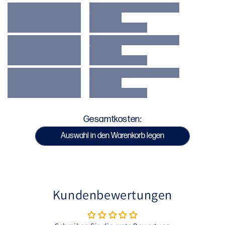
Kompressionsmaterial
Verstärkte Nähte
Siebdruck-Grafiken und Logos
Bei 30 °C kalt waschen
Nicht im Trockner trocknen
Nicht bügeln
SKU : VENUM-05852-100
Gesamtkosten:
Auswahl in den Warenkorb legen
Kundenbewertungen