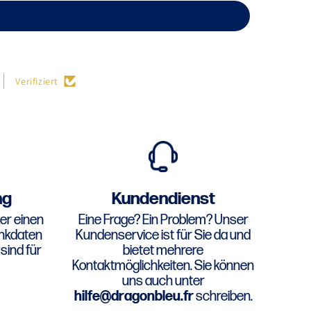
Verifiziert
ng
Kundendienst
er einen
Eine Frage? Ein Problem? Unser
ankdaten
Kundenservice ist für Sie da und
sind für
bietet mehrere
Kontaktmöglichkeiten. Sie können
uns auch unter
hilfe@dragonbleu.fr
schreiben.