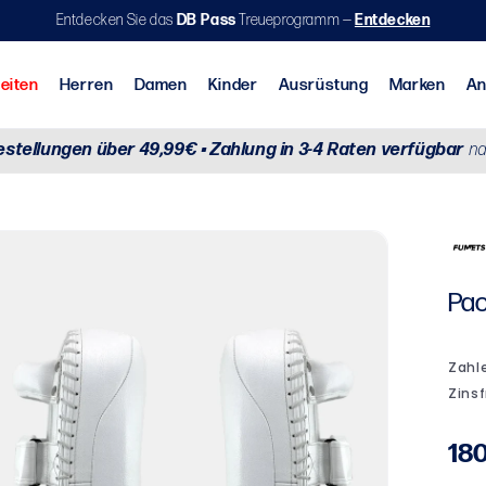
Entdecken Sie das
DB Pass
Treueprogramm —
Entdecken
Neuheiten
Herren
Damen
Kinder
A
estellungen über 49,99€ • Zahlung in 3-4 Raten verfügbar
na
aining & Cross Training
Aktionen nach Sportart
Brasilianisches Jiu-Jitsu (BJJ)
Pao
No
180