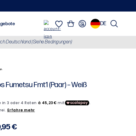
DE
Einloggen
Warenkorb
usrüstung
Marken
Angebote
ch Deutschland (Siehe Bedingungen)
Sweatshirts, Jacken & Daunenjacken
Alles anzeigen
Brasilianisc
s Fumetsu Fmt1 (Paar) – Weiß
rmaler
,95 €