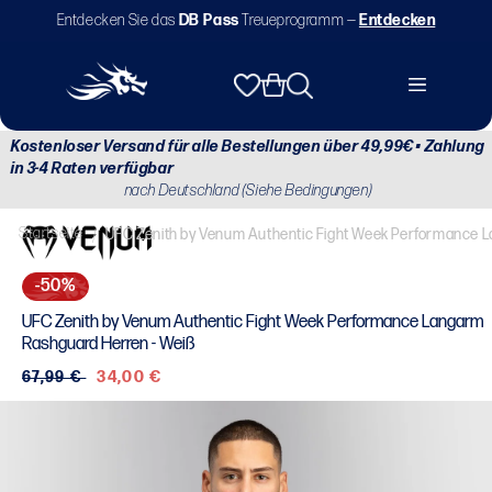
Direkt
Entdecken Sie das
DB Pass
Treueprogramm —
Entdecken
zum
Inhalt
Warenkorb
Kostenloser Versand für alle Bestellungen über 49,99€ • Zahlung
in 3-4 Raten verfügbar
nach Deutschland (Siehe Bedingungen)
Startseite
/
UFC Zenith by Venum Authentic Fight Week Performance 
-50%
UFC Zenith by Venum Authentic Fight Week Performance Langarm
Rashguard Herren - Weiß
Normaler
67,99 €
Verkaufspreis
34,00 €
Preis