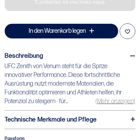
Connectez ou inscrivez-vous
In den Warenkorb legen
Beschreibung
UFC Zenith von Venum steht für die Spitze
UFC Zenith von Venum steht für die Spitze
innovativer Performance. Diese fortschrittliche
innovativer Performance. Diese fortschrittliche
Ausrüstung nutzt modernste Materialien, die
Ausrüstung nutzt modernste Materialien, die
Funktionalität optimieren und Athleten helfen, ihr
Funktionalität optimieren und Athleten helfen, ihr
Potenzial zu steigern - für maximale Leistung im und
Potenzial zu steigern - für...
(Mehr anzeigen)
außerhalb des Octagons.
Technische Merkmale und Pflege
Das UFC Zenith von Venum Authentic Fight Week
Material: 75 % Polyester - 25 % Elasthan
Performance Langarm-Rashguard für Herren liegt
Kompressionsmaterial
Passform