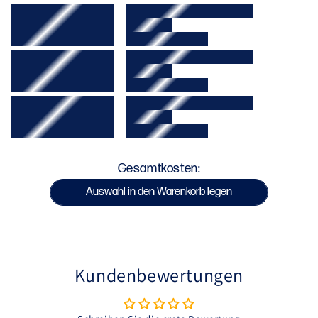
Sportliche Passform
Trainiere komfortabel und gib mit voller Power Gas.
Endet auf halber Oberschenkelhöhe
Kombiniere die Trainingsshorts für Herren mit
Elastischer Bund mit innenliegender Kordel zur
weiteren Teilen der Venum Stealth Kollektion.
Weitenregulierung
Sublimations- und Siebdruckgrafiken
Bei 30°C kalt waschen
Mit ähnlichen Farben waschen
Nicht im Trockner trocknen
Kein Bleichmittel verwenden
Gesamtkosten:
Auswahl in den Warenkorb legen
SKU : VENUM-06271-459
Kundenbewertungen