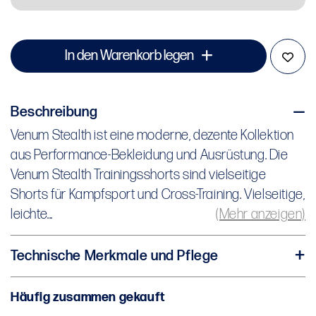
In den Warenkorb legen
Beschreibung
Venum Stealth ist eine moderne, dezente Kollektion
Venum Stealth ist eine moderne, dezente Kollektion
aus Performance-Bekleidung und Ausrüstung. Die
aus Performance-Bekleidung und Ausrüstung. Die
Venum Stealth Trainingsshorts sind vielseitige
Venum Stealth Trainingsshorts sind vielseitige
Shorts für Kampfsport und Cross-Training.
Shorts für Kampfsport und Cross-Training. Vielseitige,
leichte...
(Mehr anzeigen)
Vielseitige, leichte Performance-Shorts
Schnelltrocknender, feuchtigkeitsableitender Stoff
Technische Merkmale und Pflege
Athletische Passform
Vielseitige leichte Performance-Shorts
Endet in der Mitte des Oberschenkels
Häufig zusammen gekauft
Schnelltrocknender, feuchtigkeitsableitender Stoff