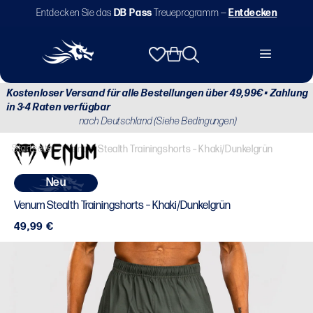
Direkt
Entdecken Sie das
DB Pass
Treueprogramm —
Entdecken
zum
Inhalt
Warenkorb
Kostenloser Versand für alle Bestellungen über 49,99€ • Zahlung
in 3-4 Raten verfügbar
nach Deutschland (Siehe Bedingungen)
Startseite
/
Venum Stealth Trainingshorts – Khaki/Dunkelgrün
neu
Venum Stealth Trainingshorts – Khaki/Dunkelgrün
Normaler
49,99 €
Preis