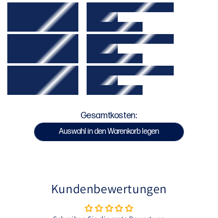
Traditioneller breiter Taillengürtel für besseren
Halt
Die gestickten Venum-Logos sind in Gold auf der Vorder- und Rückseite des
Leichtes und flexibles Material
Bundes und am linken Oberschenkel angebracht.
Ideal für alle Niveaus
Logo im Siebdruckverfahren
Kühl waschen (bei 30°c).
Kombinieren Sie diese schwarzen Boxshorts mit Ihren Lieblings-Venum-
Mit ähnlichen Farben waschen
Profihandschuhen für einen kompletten Look beim Sparring und im Wettkampf.
Nicht im Trockner trocknen
Nicht bleichen
Gesamtkosten:
Nicht bügeln.
Auswahl in den Warenkorb legen
SKU : VENUM-06133-050
Kundenbewertungen