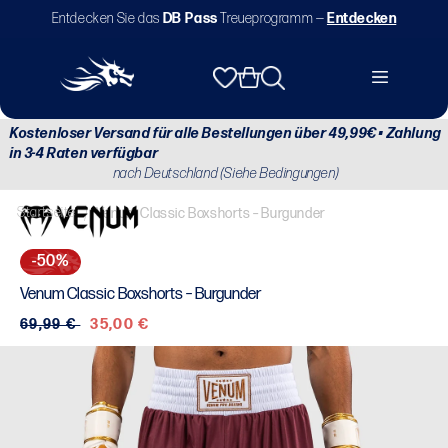
Direkt
Entdecken Sie das
DB Pass
Treueprogramm —
Entdecken
zum
Inhalt
Warenkorb
Kostenloser Versand für alle Bestellungen über 49,99€ • Zahlung
in 3-4 Raten verfügbar
nach Deutschland (Siehe Bedingungen)
Startseite
/
Venum Classic Boxshorts – Burgunder
-50%
Venum Classic Boxshorts – Burgunder
Normaler
69,99 €
Verkaufspreis
35,00 €
Preis