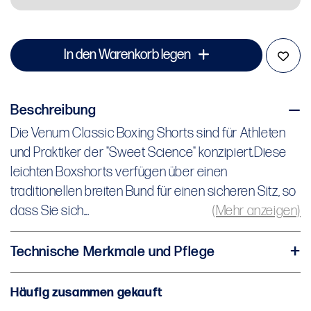
In den Warenkorb legen
Beschreibung
Die Venum Classic Boxing Shorts sind für Athleten
Die Venum Classic Boxing Shorts sind für Athleten und Praktiker der "Sweet
und Praktiker der "Sweet Science" konzipiert.Diese
Science" konzipiert.
leichten Boxshorts verfügen über einen
traditionellen breiten Bund für einen sicheren Sitz, so
Diese leichten Boxshorts verfügen über einen traditionellen breiten Bund für
dass Sie sich...
(Mehr anzeigen)
einen sicheren Sitz, so dass Sie sich auf Ihre Leistung im Ring konzentrieren
können. Das flexible Material und die Seitenschlitze ermöglichen volle
Technische Merkmale und Pflege
Bewegungsfreiheit. Diese locker sitzenden, atmungsaktiven Shorts sind für Ihren
Stoff 1: 90% Polyester, 10% Elastan
Komfort konzipiert.
Häufig zusammen gekauft
Stoff 2: 78% Polyester, 2% Elastan