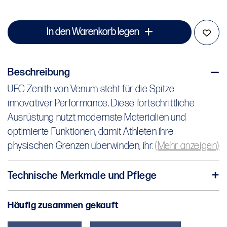
In den Warenkorb legen
Beschreibung
UFC Zenith von Venum steht für die Spitze
UFC Zenith von Venum steht für die Spitze
innovativer Performance. Diese fortschrittliche
innovativer Performance. Diese fortschrittliche
Ausrüstung nutzt modernste Materialien und
Ausrüstung nutzt modernste Materialien und
optimierte Funktionen, damit Athleten ihre
optimierte Funktionen, damit Athleten ihre
physischen Grenzen überwinden, ihr Potenzial
physischen Grenzen überwinden, ihr...
(Mehr anzeigen)
steigern und maximale Leistung im und außerhalb
des Octagons erreichen.
Technische Merkmale und Pflege
Gewebe 1: 88 % Polyester / 12 % Elasthan
Die Women’s UFC Zenith by Venum Authentic Fight
Häufig zusammen gekauft
Gewebe 2: 75 % Polyester / 25 % Elasthan
Night Short Fit Fight Short besteht aus besonders
Kurze Passform