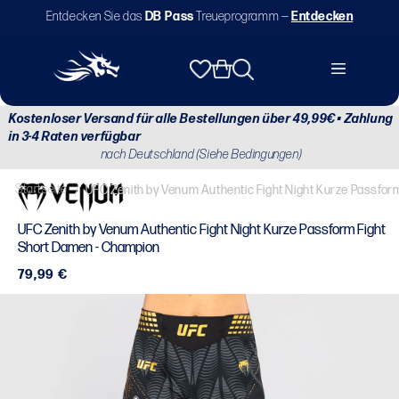
Direkt
Entdecken Sie das
DB Pass
Treueprogramm —
Entdecken
zum
Inhalt
Warenkorb
Kostenloser Versand für alle Bestellungen über 49,99€ • Zahlung
in 3-4 Raten verfügbar
nach Deutschland (Siehe Bedingungen)
Startseite
/
UFC Zenith by Venum Authentic Fight Night Kurze Passfor
UFC Zenith by Venum Authentic Fight Night Kurze Passform Fight
Short Damen - Champion
Normaler
79,99 €
Preis