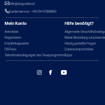
hilfe@dragonbleu.fr
Kundenservice : +49 214 47099990
Mein Konto
Hilfe benötigt?
Anmelden
Allgemeine Geschäftsbeding
Registrieren
Meine Bestellung zurücksend
Empfehlungsseite
Häufig gestellte Fragen
DB Pass
Datenschutzrichtlinie
Teilnahmebedingungen des Treueprogramms
Tipps