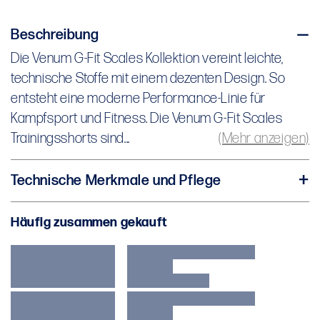
Beschreibung
Die Venum G-Fit Scales Kollektion vereint leichte,
Die Venum G-Fit Scales Kollektion vereint leichte,
technische Stoffe mit einem dezenten Design. So
technische Stoffe mit einem dezenten Design. So
entsteht eine moderne Performance-Linie für
entsteht eine moderne Performance-Linie für
Kampfsport und Fitness. Die Venum G-Fit Scales
Kampfsport und Fitness. Die Venum G-Fit Scales
Trainingsshorts sind vielseitig einsetzbar und ideal
Trainingsshorts sind...
(Mehr anzeigen)
fürs Gym. Hergestellt aus atmungsaktivem, leichtem
Material, bieten sie optimale Bewegungsfreiheit. Der
Technische Merkmale und Pflege
elastische Bund sorgt für sicheren Halt.
88 % Polyester, 12 % Spandex
Häufig zusammen gekauft
Mittellange Länge bis zur Mitte des
Oberschenkels
Leichtes Gewebe
Elastischer Bund
Logo im Siebdruck