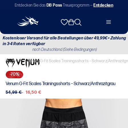
Direkt
Entdecken Sie das
DB Pass
Treueprogramm —
Entdecken
zum
Inhalt
Warenkorb
Kostenloser Versand für alle Bestellungen über 49,99€ • Zahlung
in 3-4 Raten verfügbar
nach Deutschland (Siehe Bedingungen)
Startseite
/
Venum G-Fit Scales Trainingsshorts – Schwarz/Anthrazitg
-70%
Venum G-Fit Scales Trainingsshorts – Schwarz/Anthrazitgrau
Normaler
54,99 €
Verkaufspreis
16,50 €
Preis