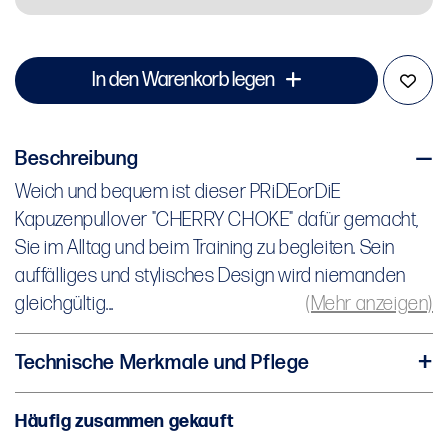
In den Warenkorb legen
Beschreibung
Weich und bequem ist dieser PRiDEorDiE
Weich und bequem ist dieser PRiDEorDiE
Kapuzenpullover "CHERRY CHOKE" dafür gemacht,
Kapuzenpullover "CHERRY CHOKE" dafür gemacht,
Sie im Alltag und beim Training zu begleiten. Sein
Sie im Alltag und beim Training zu begleiten. Sein
auffälliges und stylisches Design wird niemanden
auffälliges und stylisches Design wird niemanden
gleichgültig lassen!
gleichgültig...
(Mehr anzeigen)
Technische Merkmale und Pflege
Zusammensetzung : 70 % Baumwolle / 30 %
Häufig zusammen gekauft
Polyester für ein gutes Gleichgewicht zwischen