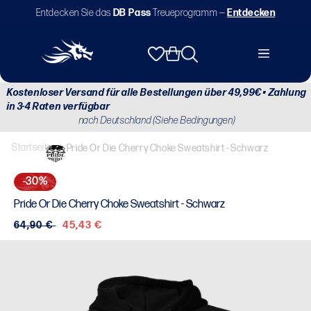
Direkt
Entdecken Sie das
DB Pass
Treueprogramm —
Entdecken
zum
Inhalt
Warenkorb
Kostenloser Versand für alle Bestellungen über 49,99€ • Zahlung
in 3-4 Raten verfügbar
nach Deutschland (Siehe Bedingungen)
Startseite
/
Pride Or Die Cherry Choke Sweatshirt - Schwarz
-30%
Pride Or Die Cherry Choke Sweatshirt - Schwarz
Normaler
64,90 €
Verkaufspreis
45,43 €
Preis