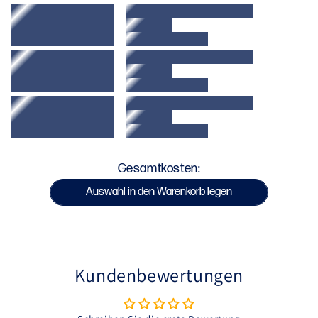
Komfort und Widerstandsfähigkeit
Funktionalität : Ausgestattet mit
Reißverschlusstaschen zur Sicherung Ihrer
Gegenstände
Pflege : Maschinenwaschbar (30 °C)
SKU : HPoD045
Gesamtkosten:
Auswahl in den Warenkorb legen
Kundenbewertungen