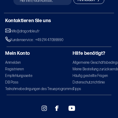
Kontaktieren Sie uns
hilfe@dragonbleu.fr
Kundenservice : +49 214 47099990
Mein Konto
Hilfe benötigt?
Anmelden
Allgemeine Geschäftsbeding
Registrieren
Meine Bestellung zurücksend
Empfehlungsseite
Häufig gestellte Fragen
DB Pass
Datenschutzrichtlinie
Teilnahmebedingungen des Treueprogramms
Tipps