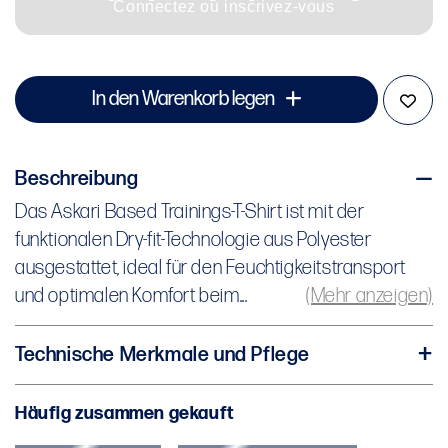
Connectez ou inscrivez-vous
In den Warenkorb legen
Beschreibung
Das Askari Based Trainings-T-Shirt ist mit der
Das Askari Based Trainings-T-Shirt ist mit der
funktionalen Dry-fit-Technologie aus Polyester
funktionalen Dry-fit-Technologie aus Polyester
ausgestattet, ideal für den Feuchtigkeitstransport
ausgestattet, ideal für den Feuchtigkeitstransport
und optimalen Komfort beim Training.`
und optimalen Komfort beim...
(Mehr anzeigen)
Technische Merkmale und Pflege
Material:
100% leichtes und strapazierfähiges
Häufig zusammen gekauft
Polyester.
Technologie:
Dry-fit-Technologie für optimalen