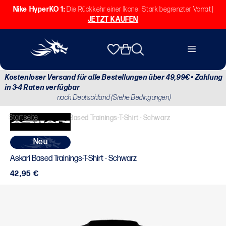
Direkt
Nike HyperKO 1:
Die Rückkehr einer Ikone | Stark begrenzter Vorrat |
zum
JETZT KAUFEN
Inhalt
Warenkorb
Kostenloser Versand für alle Bestellungen über 49,99€ • Zahlung
in 3-4 Raten verfügbar
nach Deutschland (Siehe Bedingungen)
Startseite
/
Askari Based Trainings-T-Shirt - Schwarz
neu
Askari Based Trainings-T-Shirt - Schwarz
Normaler
42,95 €
Preis