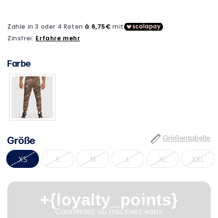
1
in
Modal
öffnen
Farbe
Größentabelle
Größe
XS
S
M
L
XL
XXL
+{loyalty_points}
Connectez ou inscrivez-vous