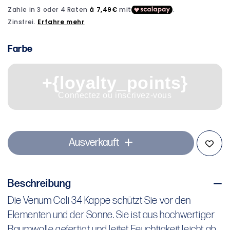
Modal
öffnen
Farbe
+{loyalty_points}
Connectez ou inscrivez-vous
Ausverkauft
Beschreibung
Die Venum Cali 34 Kappe schützt Sie vor den
Die Venum Cali 34 Kappe schützt Sie vor den
Elementen und der Sonne. Sie ist aus hochwertiger
Elementen und der Sonne. Sie ist aus hochwertiger
Baumwolle gefertigt und leitet Feuchtigkeit leicht ab,
Baumwolle gefertigt und leitet Feuchtigkeit leicht ab,