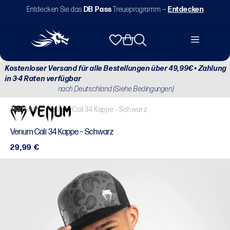
Direkt
Entdecken Sie das
DB Pass
Treueprogramm —
Entdecken
zum
Inhalt
Warenkorb
Kostenloser Versand für alle Bestellungen über 49,99€ • Zahlung
in 3-4 Raten verfügbar
nach Deutschland (Siehe Bedingungen)
Startseite
/
Venum Cali 34 Kappe – Schwarz
Venum Cali 34 Kappe – Schwarz
Normaler
29,99 €
Preis