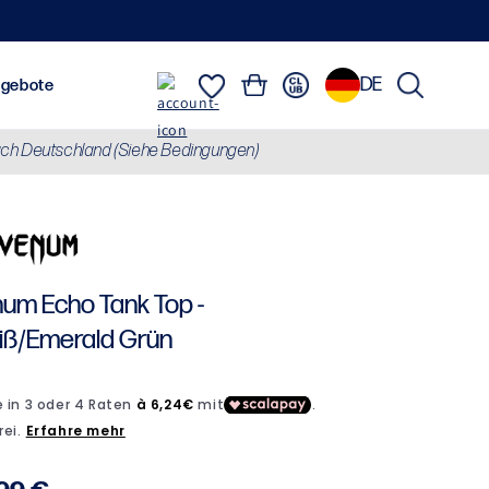
DE
Einloggen
Warenkorb
usrüstung
Marken
Angebote
ch Deutschland (Siehe Bedingungen)
Sweatshirts, Jacken & Daunenjacken
Alles anzeigen
Brasilianisc
um Echo Tank Top -
ß/Emerald Grün