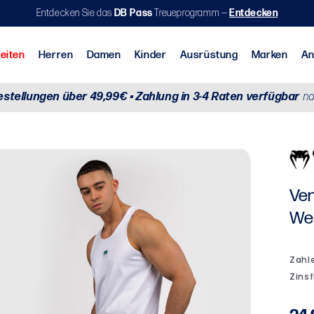
Entdecken Sie das
DB Pass
Treueprogramm —
Entdecken
Neuheiten
Herren
Damen
Kinder
A
estellungen über 49,99€ • Zahlung in 3-4 Raten verfügbar
na
aining & Cross Training
Aktionen nach Sportart
Brasilianisches Jiu-Jitsu (BJJ)
Ven
Wei