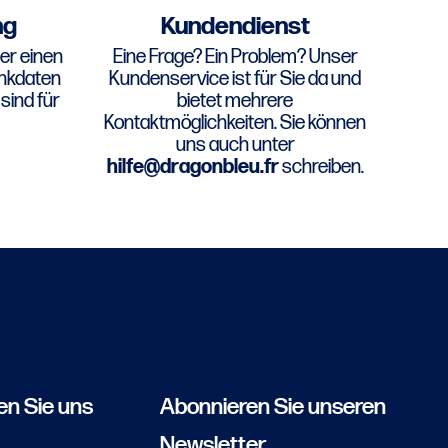
ng
Kundendienst
er einen
Eine Frage? Ein Problem? Unser
ankdaten
Kundenservice ist für Sie da und
sind für
bietet mehrere
Kontaktmöglichkeiten. Sie können
uns auch unter
hilfe@dragonbleu.fr
schreiben.
en Sie uns
Abonnieren Sie unseren
Newsletter