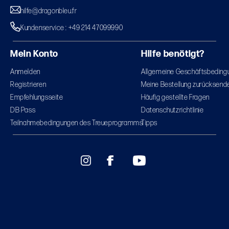
hilfe@dragonbleu.fr
Kundenservice : +49 214 47099990
Mein Konto
Hilfe benötigt?
Anmelden
Allgemeine Geschäftsbeding
Registrieren
Meine Bestellung zurücksend
Empfehlungsseite
Häufig gestellte Fragen
DB Pass
Datenschutzrichtlinie
Teilnahmebedingungen des Treueprogramms
Tipps