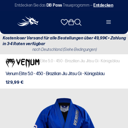
Direkt
Entdecken Sie das
DB Pass
Treueprogramm —
Entdecken
zum
Inhalt
Warenkorb
Kostenloser Versand für alle Bestellungen über 49,99€ • Zahlung
in 3-4 Raten verfügbar
nach Deutschland (Siehe Bedingungen)
Startseite
/
Venum Elite 5.0 - 450 - Brazilian Jiu Jitsu Gi - Königsblau
Venum Elite 5.0 - 450 - Brazilian Jiu Jitsu Gi - Königsblau
Normaler
129,99 €
Preis