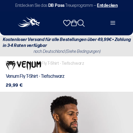
Direkt
Entdecken Sie das
DB Pass
Treueprogramm —
Entdecken
zum
Inhalt
Warenkorb
Kostenloser Versand für alle Bestellungen über 49,99€ • Zahlung
in 3-4 Raten verfügbar
nach Deutschland (Siehe Bedingungen)
Startseite
/
Venum Fly T-Shirt - Tiefschwarz
Venum Fly T-Shirt - Tiefschwarz
Normaler
29,99 €
Preis