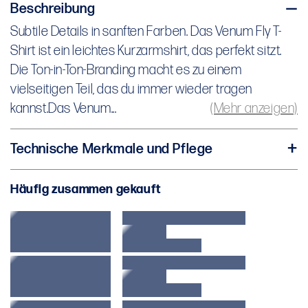
Beschreibung
Subtile Details in sanften Farben. Das Venum Fly T-
Subtile Details in sanften Farben. Das Venum Fly T-
Shirt ist ein leichtes Kurzarmshirt, das perfekt sitzt.
Shirt ist ein leichtes Kurzarmshirt, das perfekt sitzt.
Die Ton-in-Ton-Branding macht es zu einem
Die Ton-in-Ton-Branding macht es zu einem
vielseitigen Teil, das du immer wieder tragen kannst.
vielseitigen Teil, das du immer wieder tragen
kannst.Das Venum...
(Mehr anzeigen)
Das Venum Fly T-Shirt verfügt über eine Brusttasche
mit Ton-in-Ton-Branding. Ein Markenpatch am Nacken
Technische Merkmale und Pflege
sorgt für einen hochwertigen Abschluss.
69 % Baumwolle, 31 % Polyester
Häufig zusammen gekauft
Kurzarm
Kombiniere es mit den Jogginghosen aus derselben
Reguläre Passform
Kollektion.
Rundhalsausschnitt
Logos auf der Brust und im Nacken
Maschinenwäsche bei 30 °C
Nicht im Trockner trocknen.