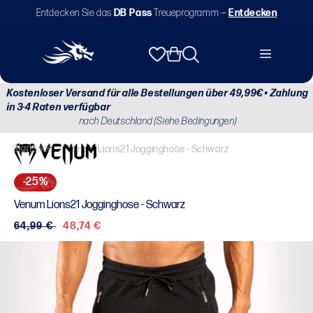
Direkt
Entdecken Sie das
DB Pass
Treueprogramm —
Entdecken
zum
Inhalt
Warenkorb
Kostenloser Versand für alle Bestellungen über 49,99€ • Zahlung
in 3-4 Raten verfügbar
nach Deutschland (Siehe Bedingungen)
Startseite
/
Venum Lions21 Jogginghose - Schwarz
-25%
Venum Lions21 Jogginghose - Schwarz
Normaler
64,99 €
Verkaufspreis
48,74 €
Preis