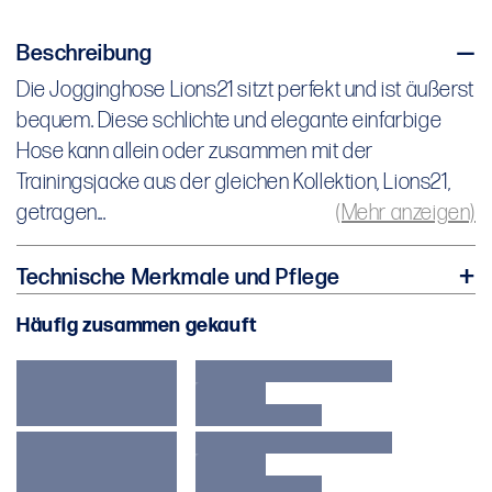
Beschreibung
Die Jogginghose Lions21 sitzt perfekt und ist äußerst
Die Jogginghose Lions21 sitzt perfekt und ist äußerst
bequem.
bequem. Diese schlichte und elegante einfarbige
Hose kann allein oder zusammen mit der
Trainingsjacke aus der gleichen Kollektion, Lions21,
getragen...
(Mehr anzeigen)
Diese schlichte und elegante einfarbige Hose kann
allein oder zusammen mit der Trainingsjacke aus der
Technische Merkmale und Pflege
gleichen Kollektion, Lions21, getragen werden.
Häufig zusammen gekauft
Laurent ist 187 cm groß
Das Model trägt den Artikel in Größe Medium.