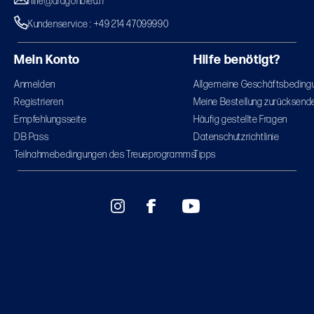
hilfe@dragonbleu.fr
Kundenservice : +49 214 47099990
Mein Konto
Hilfe benötigt?
Anmelden
Allgemeine Geschäftsbeding
Registrieren
Meine Bestellung zurücksend
Empfehlungsseite
Häufig gestellte Fragen
DB Pass
Datenschutzrichtlinie
Teilnahmebedingungen des Treueprogramms
Tipps