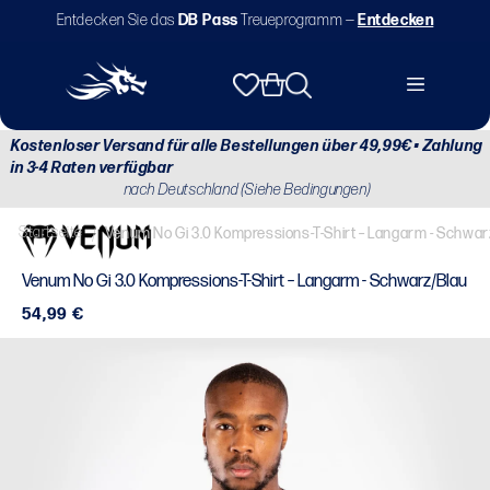
Direkt
Entdecken Sie das
DB Pass
Treueprogramm —
Entdecken
zum
Inhalt
Warenkorb
Kostenloser Versand für alle Bestellungen über 49,99€ • Zahlung
in 3-4 Raten verfügbar
nach Deutschland (Siehe Bedingungen)
Startseite
/
Venum No Gi 3.0 Kompressions-T-Shirt – Langarm - Schwar
Venum No Gi 3.0 Kompressions-T-Shirt – Langarm - Schwarz/Blau
Normaler
54,99 €
Preis