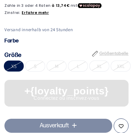
Modal
öffnen
Versand innerhalb von 24 Stunden
Farbe
Größentabelle
Größe
XS
S
M
L
XL
XXL
+{loyalty_points}
Connectez ou inscrivez-vous
Ausverkauft