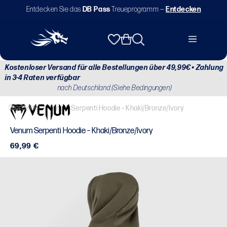
Direkt
Entdecken Sie das
DB Pass
Treueprogramm —
Entdecken
zum
Inhalt
Warenkorb
Kostenloser Versand für alle Bestellungen über 49,99€ • Zahlung
in 3-4 Raten verfügbar
nach Deutschland (Siehe Bedingungen)
Startseite
/
Venum Serpenti Hoodie – Khaki/Bronze/Ivory
Venum Serpenti Hoodie – Khaki/Bronze/Ivory
Normaler
69,99 €
Preis