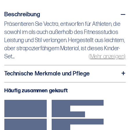
Beschreibung
Präsentieren Sie Vectra, entworfen für Athleten, die
Präsentieren Sie Vectra, entworfen für Athleten, die
sowohl im als auch außerhalb des Fitnessstudios
sowohl im als auch außerhalb des Fitnessstudios
Leistung und Stil verlangen. Hergestellt aus leichtem,
Leistung und Stil verlangen. Hergestellt aus leichtem,
aber strapazierfähigem Material, ist dieses Kinder-
aber strapazierfähigem Material, ist dieses Kinder-
Set darauf ausgelegt, mit Ihrem jungen Sportler
Set...
(Mehr anzeigen)
Schritt zu halten.
Technische Merkmale und Pflege
Die Vectra Jogginghosen sind leichte Sweatpants
Stoff 1: 100% Nylon
mit offenen Seitentaschen. Elastische Knöchel und
Häufig zusammen gekauft
Stoff 2: 100% Polyester
ein Kordelzugbund sorgen für Struktur und Halt.
Jugendpassform
Kombinieren Sie diese mit der Jacke aus derselben
Voller Reißverschluss
Kollektion für ein komplettes Outfit.
Offene Taschen
Elastische Bündchen und Saum