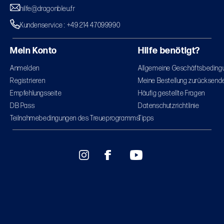
hilfe@dragonbleu.fr
Kundenservice : +49 214 47099990
Mein Konto
Hilfe benötigt?
Anmelden
Allgemeine Geschäftsbeding
Registrieren
Meine Bestellung zurücksend
Empfehlungsseite
Häufig gestellte Fragen
DB Pass
Datenschutzrichtlinie
Teilnahmebedingungen des Treueprogramms
Tipps