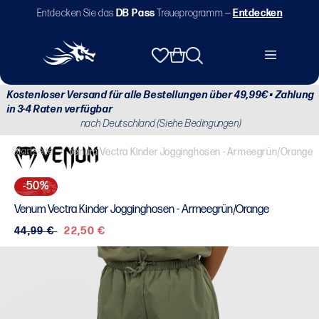
Direkt
Entdecken Sie das
DB Pass
Treueprogramm —
Entdecken
zum
Inhalt
Warenkorb
Kostenloser Versand für alle Bestellungen über 49,99€ • Zahlung
in 3-4 Raten verfügbar
nach Deutschland (Siehe Bedingungen)
Startseite
/
Venum Vectra Kinder Jogginghosen - Armeegrün/Orange
-50%
Venum Vectra Kinder Jogginghosen - Armeegrün/Orange
Normaler
44,99 €
Verkaufspreis
22,50 €
Preis