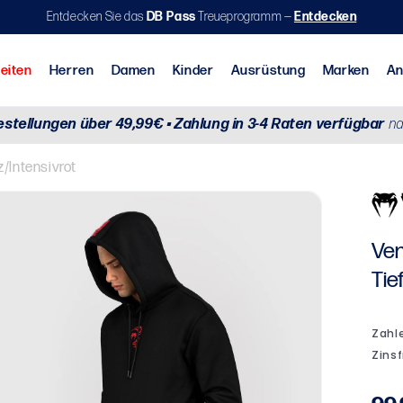
Entdecken Sie das
DB Pass
Treueprogramm —
Entdecken
Neuheiten
Herren
Damen
Kinder
A
estellungen über 49,99€ • Zahlung in 3-4 Raten verfügbar
na
aining & Cross Training
Aktionen nach Sportart
Brasilianisches Jiu-Jitsu (BJJ)
/Intensivrot
Ven
Tie