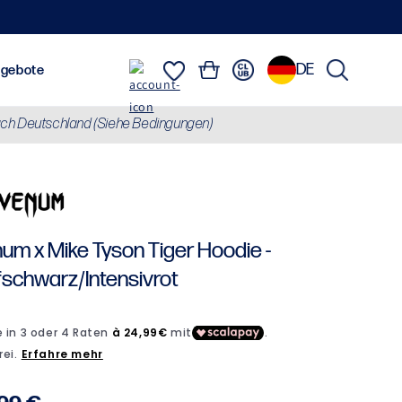
DE
Einloggen
Warenkorb
usrüstung
Marken
Angebote
ch Deutschland (Siehe Bedingungen)
Sweatshirts, Jacken & Daunenjacken
Alles anzeigen
Brasilianisc
um x Mike Tyson Tiger Hoodie -
fschwarz/Intensivrot