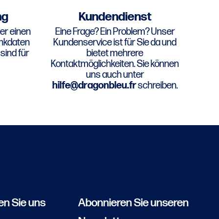
ng
Kundendienst
er einen
Eine Frage? Ein Problem? Unser
ankdaten
Kundenservice ist für Sie da und
sind für
bietet mehrere
Kontaktmöglichkeiten. Sie können
uns auch unter
hilfe@dragonbleu.fr
schreiben.
en Sie uns
Abonnieren Sie unseren