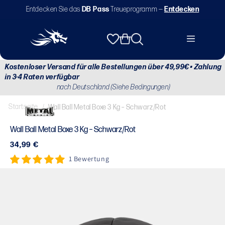
Direkt
Entdecken Sie das
DB Pass
Treueprogramm —
Entdecken
zum
Inhalt
Warenkorb
Kostenloser Versand für alle Bestellungen über 49,99€ • Zahlung
in 3-4 Raten verfügbar
nach Deutschland (Siehe Bedingungen)
Startseite
/
Wall Ball Metal Boxe 3 Kg – Schwarz/Rot
Wall Ball Metal Boxe 3 Kg – Schwarz/Rot
Normaler
34,99 €
Preis
1 Bewertung