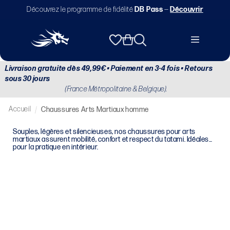
et
Découvrez le programme de fidélité
DB Pass
—
Découvrir
passer
au
contenu
Panier
Livraison gratuite dès 49,99€ • Paiement en 3-4 fois • Retours
sous 30 jours
(France Métropolitaine & Belgique).
Accueil
/
Chaussures Arts Martiaux homme
Souples, légères et silencieuses, nos chaussures pour arts
martiaux assurent mobilité, confort et respect du tatami. Idéales
pour la pratique en intérieur.