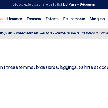
Découvrez le programme de fidélité
DB Pass
—
Découvrir
Nouveautés
Hommes
Femmes
Enfants
 49,99€ • Paiement en 3-4 fois • Retours sous 30 jours
(France
urs & Brassières
n fitness femme : brassières, leggings, t-shirts et ac