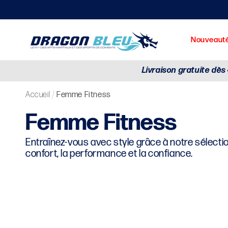
et
passer
au
contenu
Livraison gratuite dès
Sacs de frappe et mannequins
Promos par catégorie
T-shirts, Débarde
/
Accueil
Femme Fitness
C
Femme Fitness
Entraînez-vous avec style grâce à notre sélectio
o
confort, la performance et la confiance.
l
l