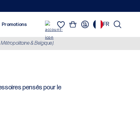
FR
Connexion
Panier
Équipements
Marques
Promotions
 Métropolitaine & Belgique).
Sweats, Vestes & Doudounes
cessoires pensés pour le