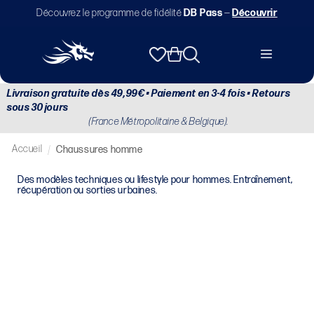
et
Découvrez le programme de fidélité
DB Pass
—
Découvrir
passer
au
contenu
Panier
Livraison gratuite dès 49,99€ • Paiement en 3-4 fois • Retours
sous 30 jours
(France Métropolitaine & Belgique).
Accueil
/
Chaussures homme
Des modèles techniques ou lifestyle pour hommes. Entraînement,
récupération ou sorties urbaines.