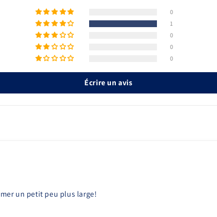
0
1
0
0
0
Écrire un avis
aimer un petit peu plus large!