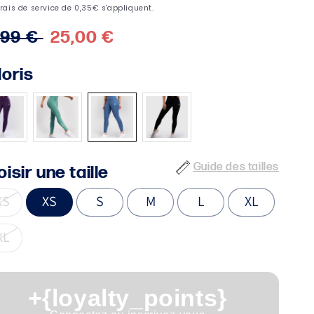
x
,99 €
Prix
25,00 €
bituel
soldé
loris
Guide des tailles
isir une taille
XS
XS
S
M
L
XL
XL
+{loyalty_points}