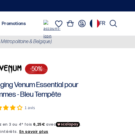
FR
Connexion
Panier
Équipements
Marques
Promotions
 Métropolitaine & Belgique).
Sweats, Vestes & Doudounes
-50%
ging Venum Essential pour
mes - Bleu Tempête
1 avis