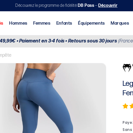
Découvrez le programme de fidélité
DB Pass
—
Découvrir
Nouveautés
Hommes
Femmes
Enfants
 49,99€ • Paiement en 3-4 fois • Retours sous 30 jours
(France
urs & Brassières
empête
Leg
Fem