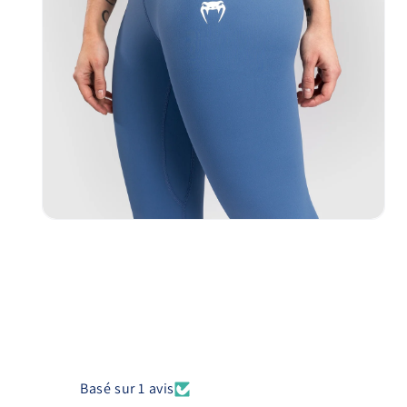
Ouvrir
le
média
14
dans
une
fenêtre
modale
Basé sur 1 avis