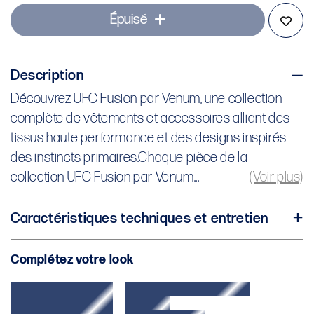
Épuisé
Description
Découvrez UFC Fusion par Venum, une collection
Découvrez UFC Fusion par Venum, une collection
complète de vêtements et accessoires alliant des
complète de vêtements et accessoires alliant des
tissus haute performance et des designs inspirés
tissus haute performance et des designs inspirés
des instincts primaires.
des instincts primaires.Chaque pièce de la
Chaque pièce de la collection UFC Fusion par
collection UFC Fusion par Venum...
(Voir plus)
Venum Fight Week a été créée pour répondre aux
besoins
Caractéristiques techniques et entretien
des athlètes UFC en compétition lors de la
Tissu : 55 % coton, 45 % polyester
préparation à la Nuit de Combat. Fabriquée avec
Complétez votre look
Coupe régulière
des tissus de performance durables et respirants
Poches latérales ouvertes
et des tissus de style de vie de qualité supérieure,
Poche arrière zippée