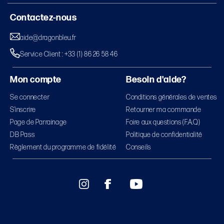
Contactez-nous
aide@dragonbleu.fr
Service Client : +33 (1) 86 26 58 46
Mon compte
Besoin d'aide?
Se connecter
Conditions générales de ventes
S’inscrire
Retourner ma commande
Page de Parrainage
Foire aux questions (F.A.Q)
DB Pass
Politique de confidentialité
Règlement du programme de fidélité
Conseils