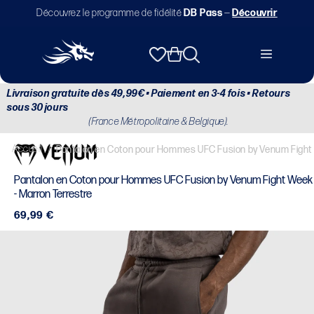
et
Découvrez le programme de fidélité
DB Pass
—
Découvrir
passer
au
contenu
Panier
Livraison gratuite dès 49,99€ • Paiement en 3-4 fois • Retours
sous 30 jours
(France Métropolitaine & Belgique).
Accueil
/
Pantalon en Coton pour Hommes UFC Fusion by Venum Fight 
Pantalon en Coton pour Hommes UFC Fusion by Venum Fight Week
- Marron Terrestre
Prix
69,99 €
habituel