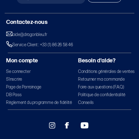
Contactez-nous
aide@dragonbleu.fr
Service Client : +33 (1) 86 26 58 46
Mon compte
Besoin d'aide?
Se connecter
Conditions générales de ventes
S’inscrire
Retourner ma commande
Page de Parrainage
Foire aux questions (F.A.Q)
DB Pass
Politique de confidentialité
Règlement du programme de fidélité
Conseils