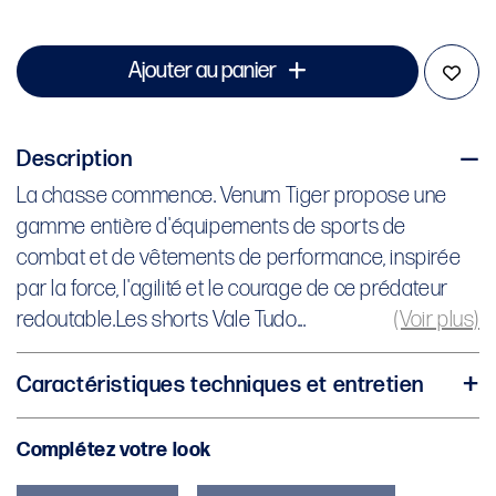
Ajouter au panier
Description
La chasse commence. Venum Tiger propose une
La chasse commence. Venum Tiger propose une
gamme entière d'équipements de sports de
gamme entière d'équipements de sports de
combat et de vêtements de performance, inspirée
combat et de vêtements de performance, inspirée
par la force, l'agilité et le courage de ce prédateur
par la force, l'agilité et le courage de ce prédateur
redoutable.
redoutable.Les shorts Vale Tudo...
(Voir plus)
Les shorts Vale Tudo pour hommes Venum Tiger
Caractéristiques techniques et entretien
sont des shorts de compression mi-cuisse, conçus
92% Polyester, 8% Élasthanne
pour résister aux entraînements les plus intensifs.Le
Complétez votre look
Graphiques sublimés
tissu est léger et offre un effet de « seconde peau »
Logo Venum