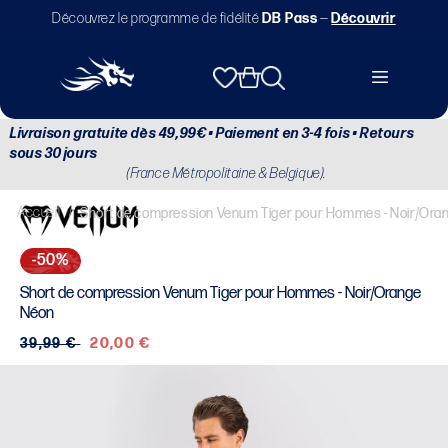
et
Découvrez le programme de fidélité
DB Pass
—
Découvrir
passer
au
contenu
Panier
Livraison gratuite dès 49,99€ • Paiement en 3-4 fois • Retours
sous 30 jours
(France Métropolitaine & Belgique).
Accueil
/
Short de compression Venum Tiger pour Hommes - Noir/Ora
-50%
Short de compression Venum Tiger pour Hommes - Noir/Orange
Néon
Prix
39,99 €
Prix
20,00 €
habituel
soldé