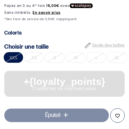
1
dans
une
fenêtre
modale
Coloris
Guide des tailles
Choisir une taille
XXS
XS
S
M
L
XL
+{loyalty_points}
Connectez ou inscrivez-vous
Épuisé