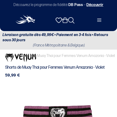
et
Découvrez le programme de fidélité
DB Pass
—
Découvrir
passer
au
contenu
Panier
Livraison gratuite dès 49,99€ • Paiement en 3-4 fois • Retours
sous 30 jours
(France Métropolitaine & Belgique).
Accueil
/
Shorts de Muay Thai pour Femmes Venum Amazonia - Violet
Shorts de Muay Thai pour Femmes Venum Amazonia - Violet
Prix
59,99 €
habituel