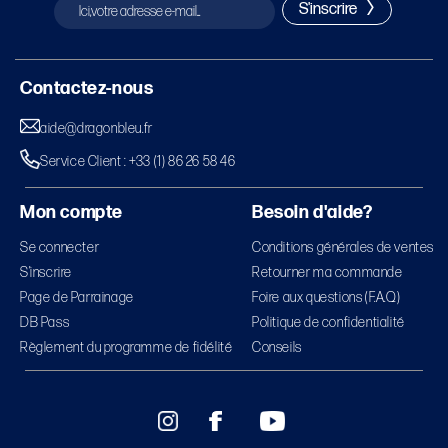
S'inscrire
Contactez-nous
aide@dragonbleu.fr
Service Client : +33 (1) 86 26 58 46
Mon compte
Besoin d'aide?
Se connecter
Conditions générales de ventes
S’inscrire
Retourner ma commande
Page de Parrainage
Foire aux questions (F.A.Q)
DB Pass
Politique de confidentialité
Règlement du programme de fidélité
Conseils