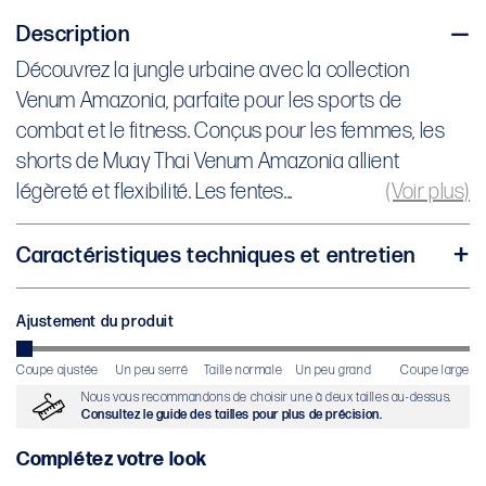
Description
Découvrez la jungle urbaine avec la collection
Découvrez la jungle urbaine avec la collection
Venum Amazonia, parfaite pour les sports de
Venum Amazonia, parfaite pour les sports de
combat et le fitness.
combat et le fitness. Conçus pour les femmes, les
shorts de Muay Thai Venum Amazonia allient
Conçus pour les femmes, les shorts de Muay Thai
légèreté et flexibilité. Les fentes...
(Voir plus)
Venum Amazonia allient légèreté et flexibilité. Les
fentes latérales offrent une liberté de mouvement
Caractéristiques techniques et entretien
optimale lors de vos entraînements. La large bande
Polyester léger et flexible
de taille traditionnelle assure un maintien parfait,
Fentes latérales pour augmenter votre mobilité
Ajustement du produit
tandis que les logos Venum argentés ajoutent une
sur le ring
touche audacieuse.
Coupe ajustée
Un peu serré
Taille normale
Un peu grand
Coupe large
Large ceinture traditionnelle pour un soutien
Nous vous recommandons de choisir une à deux tailles au-dessus.
optimal
Consultez le guide des tailles pour plus de précision.
Le coloris violet et les détails métalliques donnent
Logo Venum sur la ceinture avant
Complétez votre look
une touche unique à l'imprimé serpent classique de
Laver à l'eau froide / à 30°C