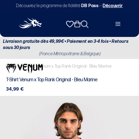
et
Découvrez le programme de fidélité
DB Pass
—
Découvrir
passer
au
contenu
Panier
Livraison gratuite dès 49,99€ • Paiement en 3-4 fois • Retours
sous 30 jours
(France Métropolitaine & Belgique).
Accueil
/
T-Shirt Venum x Top Rank Original - Bleu Marine
T-Shirt Venum x Top Rank Original - Bleu Marine
Prix
34,99 €
habituel