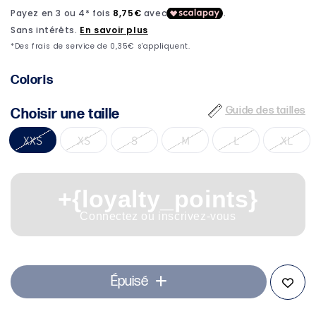
1
dans
une
fenêtre
modale
Coloris
Guide des tailles
Choisir une taille
XXS
XS
S
M
L
XL
+{loyalty_points}
Connectez ou inscrivez-vous
Épuisé