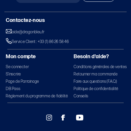
Contactez-nous
aide@dragonbleu.fr
Service Client : +33 (1) 86 26 58 46
Mon compte
Besoin d'aide?
Se connecter
Conditions générales de ventes
S’inscrire
Retourner ma commande
Page de Parrainage
Foire aux questions (F.A.Q)
DB Pass
Politique de confidentialité
Règlement du programme de fidélité
Conseils