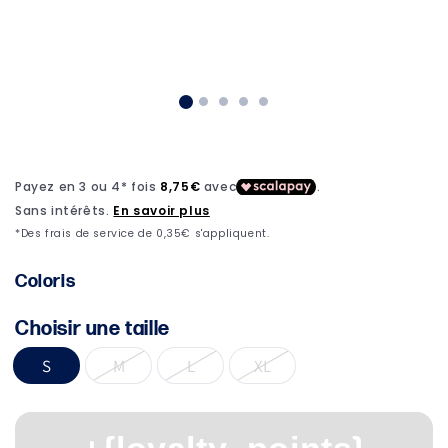
1
dans
une
fenêtre
modale
Coloris
Choisir une taille
S
M
L
XL