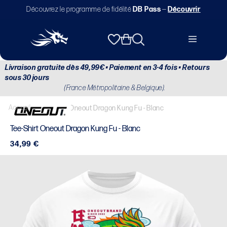
et
Découvrez le programme de fidélité
DB Pass
—
Découvrir
passer
au
contenu
Panier
Livraison gratuite dès 49,99€ • Paiement en 3-4 fois • Retours
sous 30 jours
(France Métropolitaine & Belgique).
Accueil
/
Tee-Shirt Oneout Dragon Kung Fu - Blanc
Tee-Shirt Oneout Dragon Kung Fu - Blanc
Prix
34,99 €
habituel