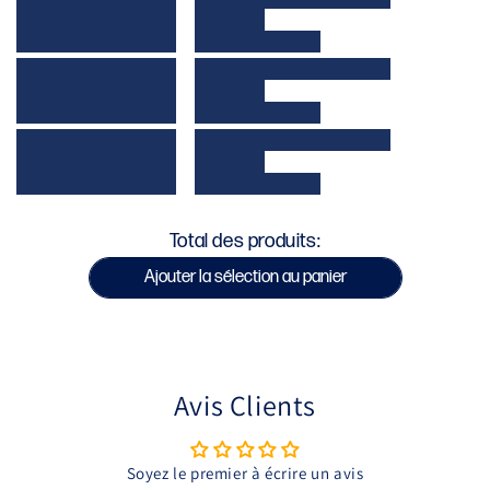
FILÉ ET PEIGNÉ / 180G
SÉRIGRAPHIE DE HAUTE QUALITÉ
CERTIFIÉ OEKO-TEX
LAVABLE MACHINE 30° / NE PAS REPASSER SUR
LA SÉRIGRAPHIE / PAS DE SÈCHE-LINGE
SKU : ONEOUT-TS11
Total des produits:
Ajouter la sélection au panier
Avis Clients
Soyez le premier à écrire un avis